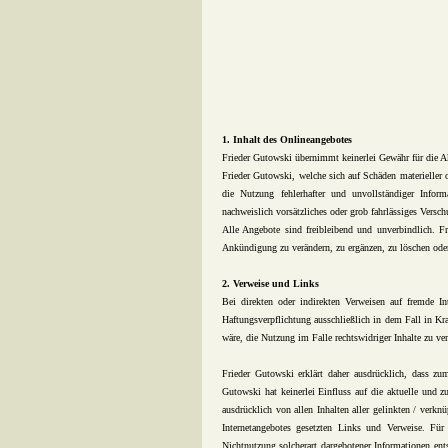
1. Inhalt des Onlineangebotes
Frieder Gutowski übernimmt keinerlei Gewähr für die Akt
Frieder Gutowski, welche sich auf Schäden materieller 
die Nutzung fehlerhafter und unvollständiger Infor
nachweislich vorsätzliches oder grob fahrlässiges Versch
Alle Angebote sind freibleibend und unverbindlich. F
Ankündigung zu verändern, zu ergänzen, zu löschen oder 
2. Verweise und Links
Bei direkten oder indirekten Verweisen auf fremde In
Haftungsverpflichtung ausschließlich in dem Fall in K
wäre, die Nutzung im Falle rechtswidriger Inhalte zu ve
Frieder Gutowski erklärt daher ausdrücklich, dass zum
Gutowski hat keinerlei Einfluss auf die aktuelle und zu
ausdrücklich von allen Inhalten aller gelinkten / verkn
Internetangebotes gesetzten Links und Verweise. Für 
Nichtnutzung solcherart dargebotener Informationen ents