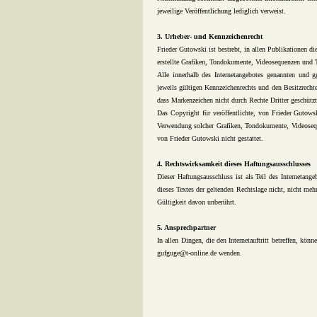
jeweilige Veröffentlichung lediglich verweist.
3. Urheber- und Kennzeichenrecht
Frieder Gutowski ist bestrebt, in allen Publikationen 
erstellte Grafiken, Tondokumente, Videosequenzen und T
Alle innerhalb des Internetangebotes genannten und 
jeweils gültigen Kennzeichenrechts und den Besitzrecht
dass Markenzeichen nicht durch Rechte Dritter geschütz
Das Copyright für veröffentlichte, von Frieder Gutowski
Verwendung solcher Grafiken, Tondokumente, Videosequ
von Frieder Gutowski nicht gestattet.
4. Rechtswirksamkeit dieses Haftungsausschlusses
Dieser Haftungsausschluss ist als Teil des Internetang
dieses Textes der geltenden Rechtslage nicht, nicht meh
Gültigkeit davon unberührt.
5. Ansprechpartner
In allen Dingen, die den Internetauftritt betreffen, kön
gufguge@t-online.de wenden.