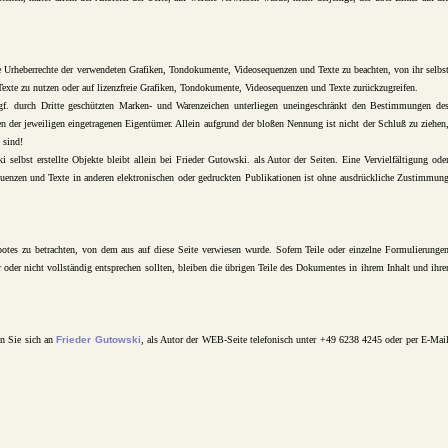
die Urheberrechte der verwendeten Grafiken, Tondokumente, Videosequenzen und Texte zu beachten, von ihr selbs
exte zu nutzen oder auf lizenzfreie Grafiken, Tondokumente, Videosequenzen und Texte zurückzugreifen.
ggf. durch Dritte geschützten Marken- und Warenzeichen unterliegen uneingeschränkt den Bestimmungen de
en der jeweiligen eingetragenen Eigentümer. Allein aufgrund der bloßen Nennung ist nicht der Schluß zu ziehen
t sind!
 selbst erstellte Objekte bleibt allein bei Frieder Gutowski. als Autor der Seiten. Eine Vervielfältigung ode
enzen und Texte in anderen elektronischen oder gedruckten Publikationen ist ohne ausdrückliche Zustimmun
ebotes zu betrachten, von dem aus auf diese Seite verwiesen wurde. Sofern Teile oder einzelne Formulierunge
r oder nicht vollständig entsprechen sollten, bleiben die übrigen Teile des Dokumentes in ihrem Inhalt und ihre
nen Sie sich an
Frieder Gutowski
, als Autor der WEB-Seite telefonisch unter +49 6238 4245 oder per E-Mai