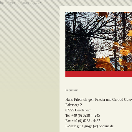
http://goo.gl/maps/g47zV
Impressum
Hans-Friedrich, gen. Frieder und Gertrud Guto
Falterweg 2
67229 Gerolsheim
Tel. +49 (0) 6238 - 4245
Fax +49 (0) 6238 - 4437
E-Mail: g.u.f.gu-ge (at) t-online.de