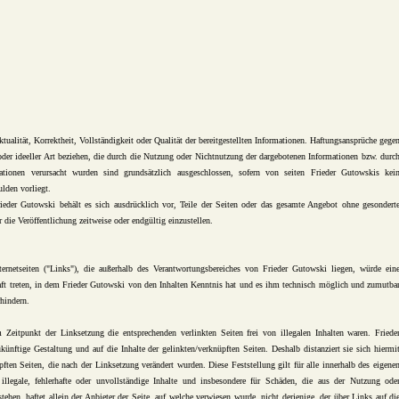
ualität, Korrektheit, Vollständigkeit oder Qualität der bereitgestellten Informationen. Haftungsansprüche gege
oder ideeller Art beziehen, die durch die Nutzung oder Nichtnutzung der dargebotenen Informationen bzw. durc
mationen verursacht wurden sind grundsätzlich ausgeschlossen, sofern von seiten Frieder Gutowskis kei
ulden vorliegt.
rieder Gutowski behält es sich ausdrücklich vor, Teile der Seiten oder das gesamte Angebot ohne gesondert
die Veröffentlichung zeitweise oder endgültig einzustellen.
ternetseiten ("Links"), die außerhalb des Verantwortungsbereiches von Frieder Gutowski liegen, würde ein
raft treten, in dem Frieder Gutowski von den Inhalten Kenntnis hat und es ihm technisch möglich und zumutba
rhindern.
 Zeitpunkt der Linksetzung die entsprechenden verlinkten Seiten frei von illegalen Inhalten waren. Friede
künftige Gestaltung und auf die Inhalte der gelinkten/verknüpften Seiten. Deshalb distanziert sie sich hiermi
üpften Seiten, die nach der Linksetzung verändert wurden. Diese Feststellung gilt für alle innerhalb des eigene
illegale, fehlerhafte oder unvollständige Inhalte und insbesondere für Schäden, die aus der Nutzung ode
tehen, haftet allein der Anbieter der Seite, auf welche verwiesen wurde, nicht derjenige, der über Links auf di