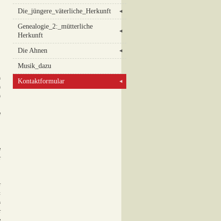
Die_jüngere_väterliche_Herkunft
◄
Genealogie_2:_mütterliche
◄
Herkunft
Die Ahnen
◄
Musik_dazu
n
Kontaktformular
◄
h
n
e
e
r
r
t
n
r
e